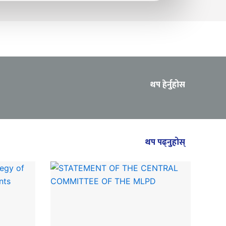
थप हेर्नुहोस
थप पढ्नुहोस्