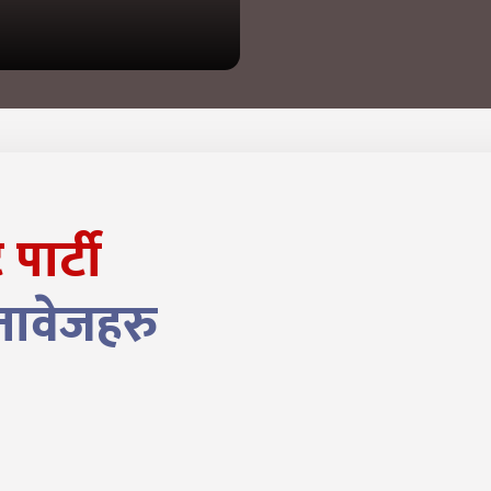
पार्टी
तावेजहरु