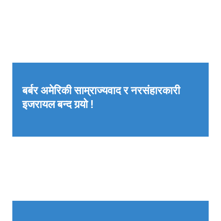
बर्बर अमेरिकी साम्राज्यवाद र नरसंहारकारी
इजरायल बन्द गर्‍यो !