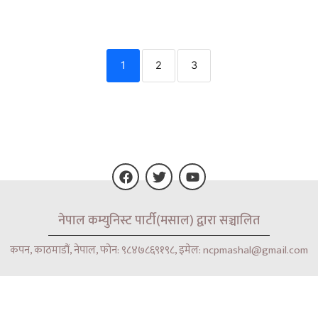
1
2
3
F
T
Y
नेपाल कम्युनिस्ट पार्टी(मसाल) द्वारा सञ्चालित
a
w
o
c
i
u
e
t
t
कपन, काठमाडौं, नेपाल, फोन: ९८४७८६९१९८, इमेल: ncpmashal@gmail.com
b
t
u
o
e
b
o
r
e
k