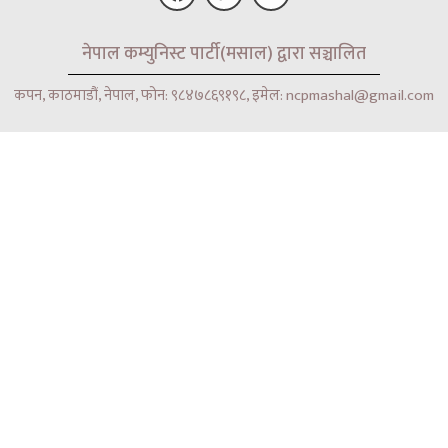
F
T
Y
नेपाल कम्युनिस्ट पार्टी(मसाल) द्वारा सञ्चालित
a
w
o
c
i
u
e
t
t
कपन, काठमाडौं, नेपाल, फोन: ९८४७८६९१९८, इमेल: ncpmashal@gmail.com
b
t
u
o
e
b
o
r
e
k