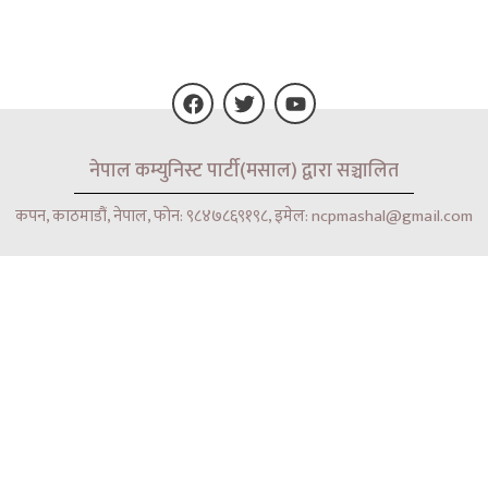
F
T
Y
नेपाल कम्युनिस्ट पार्टी(मसाल) द्वारा सञ्चालित
a
w
o
c
i
u
e
t
t
कपन, काठमाडौं, नेपाल, फोन: ९८४७८६९१९८, इमेल: ncpmashal@gmail.com
b
t
u
o
e
b
o
r
e
k