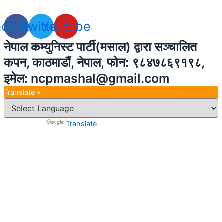
acebook
Twitter
Youtube
नेपाल कम्युनिस्ट पार्टी(मसाल) द्वारा सञ्चालित
कपन, काठमाडौं, नेपाल, फोन: ९८४७८६९१९८,
इमेल: ncpmashal@gmail.com
Translate »
Powered by
Translate