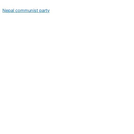
Skip
Nepal communist party
to
content