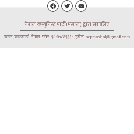
F
T
Y
नेपाल कम्युनिस्ट पार्टी(मसाल) द्वारा सञ्चालित
a
w
o
c
i
u
e
t
t
कपन, काठमाडौं, नेपाल, फोन: ९८४७८६९१९८, इमेल: ncpmashal@gmail.com
b
t
u
o
e
b
o
r
e
k