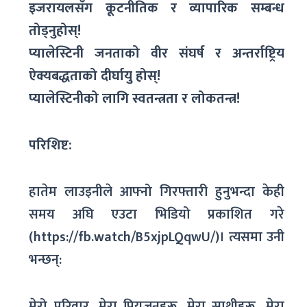
इजरायलसँग कूटनीतिक र व्यापारिक सम्बन्ध
तोड्नुहोस्!
प्यालेस्टिनी जनताको वीर संघर्ष र अन्तर्राष्ट्रिय
ऐक्यबद्धताको दीर्घायु होस्!
प्यालेस्टिनीको लागि स्वतन्त्रता र लोकतन्त्र!
परिशिष्ट:
हातेम लाउइनीले आफ्नो गिरफ्तारी हुनुभन्दा केही
समय अघि एउटा भिडियो प्रकाशित गरे
(https://fb.watch/B5xjpLQqwU/)। त्यसमा उनी
भन्छन्:
मेरो परिवार, मेरा प्रियजनहरू, मेरा साथीहरू, मेरा