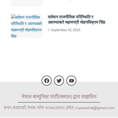
वर्तमान राजनीतिक परिस्थिति र
अवस्थाबारे महामन्त्री मोहनविक्रम सिंह
September 16, 2025
F
T
Y
नेपाल कम्युनिस्ट पार्टी(मसाल) द्वारा सञ्चालित
a
w
o
c
i
u
e
t
t
कपन, काठमाडौं, नेपाल, फोन: ९८४७८६९१९८, इमेल: ncpmashal@gmail.com
b
t
u
o
e
b